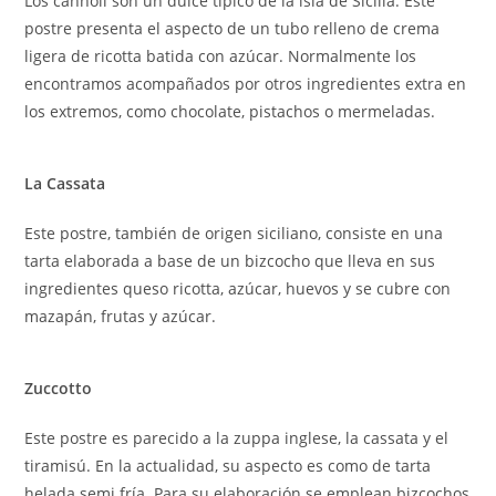
Los cannoli son un dulce típico de la isla de Sicilia. Este
postre presenta el aspecto de un tubo relleno de crema
ligera de ricotta batida con azúcar. Normalmente los
encontramos acompañados por otros ingredientes extra en
los extremos, como chocolate, pistachos o mermeladas.
La Cassata
Este postre, también de origen siciliano, consiste en una
tarta elaborada a base de un bizcocho que lleva en sus
ingredientes queso ricotta, azúcar, huevos y se cubre con
mazapán, frutas y azúcar.
Zuccotto
Este postre es parecido a la zuppa inglese, la cassata y el
tiramisú. En la actualidad, su aspecto es como de tarta
helada semi fría. Para su elaboración se emplean bizcochos