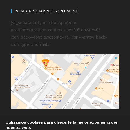
VEN A PROBAR NUESTRO MENÚ
[vc_separator type=»transparent»
position=»position_center» up=»30″ down=»0″
icon_pack=»font_awesome» fe_icon=»arrow_back»
icon_type=»normal»]
Utilizamos cookies para ofrecerte la mejor experiencia en
nuestra web.