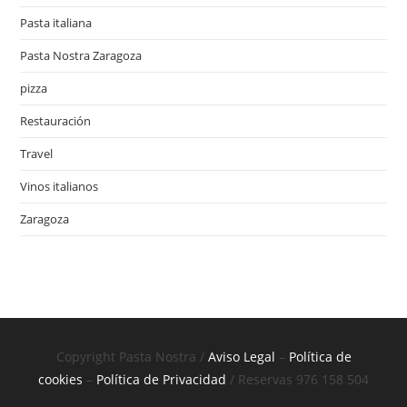
Pasta italiana
Pasta Nostra Zaragoza
pizza
Restauración
Travel
Vinos italianos
Zaragoza
Copyright Pasta Nostra /
Aviso Legal
–
Política de
cookies
–
Política de Privacidad
/ Reservas 976 158 504