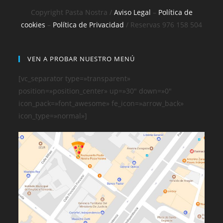
Copyright Pasta Nostra /
Aviso Legal
–
Política de
cookies
–
Política de Privacidad
/ Reservas 976 158 504
VEN A PROBAR NUESTRO MENÚ
[vc_separator type=»transparent»
position=»position_center» up=»30″ down=»0″
icon_pack=»font_awesome» fe_icon=»arrow_back»
icon_type=»normal»]