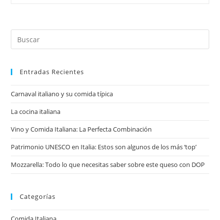
Italianos
Famosos
En
Todo
Buscar
El
Mundo
en
esta
web
Entradas Recientes
Carnaval italiano y su comida típica
La cocina italiana
Vino y Comida Italiana: La Perfecta Combinación
Patrimonio UNESCO en Italia: Estos son algunos de los más ‘top’
Mozzarella: Todo lo que necesitas saber sobre este queso con DOP
Categorías
Comida Italiana