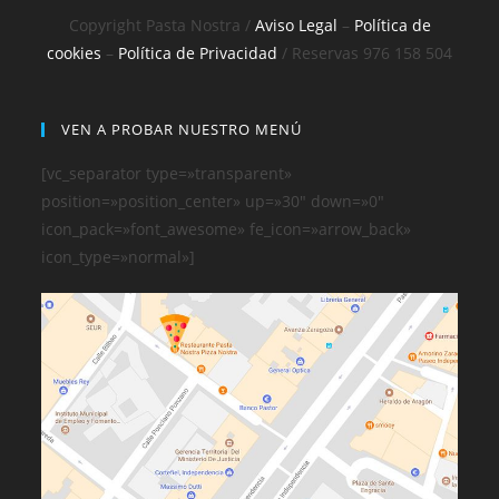
Copyright Pasta Nostra /
Aviso Legal
–
Política de
cookies
–
Política de Privacidad
/ Reservas 976 158 504
VEN A PROBAR NUESTRO MENÚ
[vc_separator type=»transparent»
position=»position_center» up=»30″ down=»0″
icon_pack=»font_awesome» fe_icon=»arrow_back»
icon_type=»normal»]