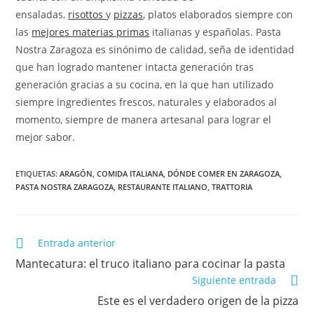
ensaladas,
risottos
y
pizzas
, platos elaborados siempre con
las
mejores materias primas
italianas y españolas. Pasta
Nostra Zaragoza es sinónimo de calidad, seña de identidad
que han logrado mantener intacta generación tras
generación gracias a su cocina, en la que han utilizado
siempre ingredientes frescos, naturales y elaborados al
momento, siempre de manera artesanal para lograr el
mejor sabor.
ETIQUETAS:
ARAGÓN
,
COMIDA ITALIANA
,
DÓNDE COMER EN ZARAGOZA
,
PASTA NOSTRA ZARAGOZA
,
RESTAURANTE ITALIANO
,
TRATTORIA
LEER
Entrada anterior
MÁS
Mantecatura: el truco italiano para cocinar la pasta
ARTÍCULOS
Siguiente entrada
Este es el verdadero origen de la pizza