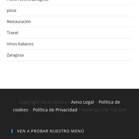
pizza
Restauración
Travel
Vinos italianos
Zaragoza
Copyright Pasta Nostra /
Aviso Legal
–
Política de
cookies
–
Política de Privacidad
/ Reservas 976 158 504
VEN A PROBAR NUESTRO MENÚ