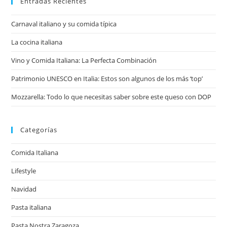
web
Entradas Recientes
Carnaval italiano y su comida típica
La cocina italiana
Vino y Comida Italiana: La Perfecta Combinación
Patrimonio UNESCO en Italia: Estos son algunos de los más ‘top’
Mozzarella: Todo lo que necesitas saber sobre este queso con DOP
Categorías
Comida Italiana
Lifestyle
Navidad
Pasta italiana
Pasta Nostra Zaragoza