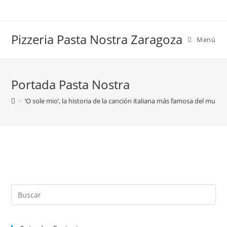
Saltar
al
contenido
Pizzeria Pasta Nostra Zaragoza
Menú
Portada Pasta Nostra
>
‘O sole mio’, la historia de la canción italiana más famosa del mund
Buscar
en
esta