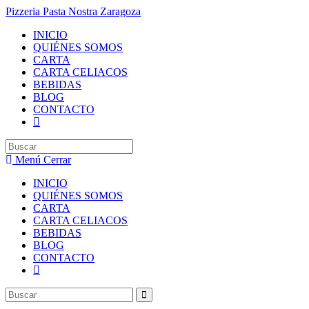
Saltar
Pizzeria Pasta Nostra Zaragoza
al
INICIO
contenido
QUIÉNES SOMOS
CARTA
CARTA CELIACOS
BEBIDAS
BLOG
CONTACTO
Buscar
en
Menú
Cerrar
esta
web
INICIO
QUIÉNES SOMOS
CARTA
CARTA CELIACOS
BEBIDAS
BLOG
CONTACTO