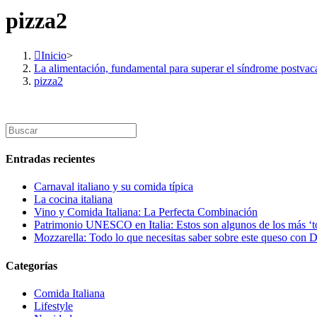
pizza2
Inicio
>
La alimentación, fundamental para superar el síndrome postvac
pizza2
Buscar
en
esta
Entradas recientes
web
Carnaval italiano y su comida típica
La cocina italiana
Vino y Comida Italiana: La Perfecta Combinación
Patrimonio UNESCO en Italia: Estos son algunos de los más ‘t
Mozzarella: Todo lo que necesitas saber sobre este queso con
Categorías
Comida Italiana
Lifestyle