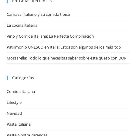
web
Entradas Recientes
Carnaval italiano y su comida típica
La cocina italiana
Vino y Comida Italiana: La Perfecta Combinación
Patrimonio UNESCO en Italia: Estos son algunos de los más ‘top’
Mozzarella: Todo lo que necesitas saber sobre este queso con DOP
Categorías
Comida Italiana
Lifestyle
Navidad
Pasta italiana
Pasta Nostra Zaragoza