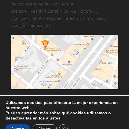
[vc_separator type=»transparent»
position=»position_center» up=»30″ down=»0″
icon_pack=»font_awesome» fe_icon=»arrow_back»
icon_type=»normal»]
Utilizamos cookies para ofrecerte la mejor experiencia en
nuestra web.
Puedes aprender más sobre qué cookies utilizamos o
desactivarlas en los
ajustes
.
Cerrar el banner de cookies RGPD
Aceptar
Ajustes