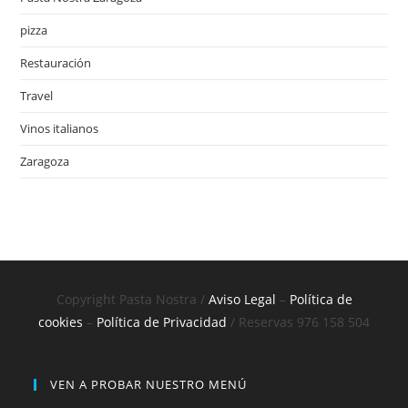
pizza
Restauración
Travel
Vinos italianos
Zaragoza
Copyright Pasta Nostra /
Aviso Legal
–
Política de
cookies
–
Política de Privacidad
/ Reservas 976 158 504
VEN A PROBAR NUESTRO MENÚ