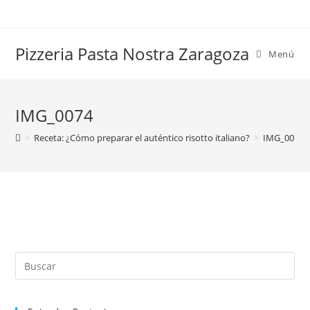
Saltar
al
contenido
Pizzeria Pasta Nostra Zaragoza
Menú
IMG_0074
>
Receta: ¿Cómo preparar el auténtico risotto italiano?
>
IMG_0074
Buscar
en
esta