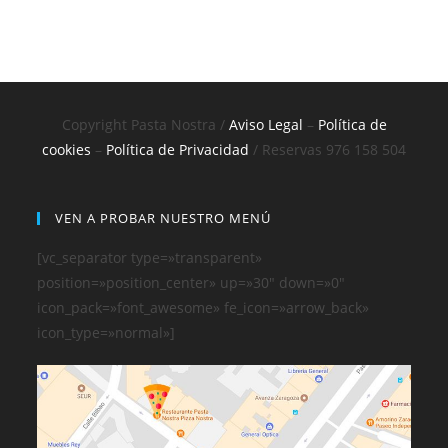
Copyright Pasta Nostra /
Aviso Legal
–
Política de
cookies
–
Política de Privacidad
/ Reservas 976 158 504
VEN A PROBAR NUESTRO MENÚ
[vc_separator type=»transparent»
position=»position_center» up=»30″ down=»0″
icon_pack=»font_awesome» fe_icon=»arrow_back»
icon_type=»normal»]